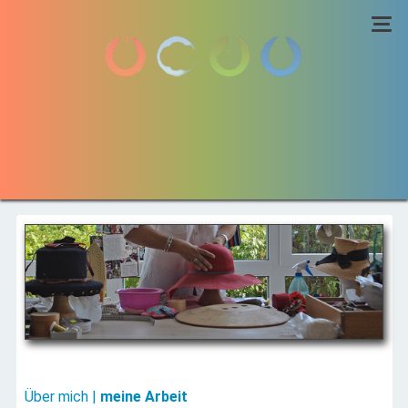
Home
Aktuelles
Über mich
Über mich
Atelierarbeiten
Hutmodelle
Kontakt
Über mich |
meine Arbeit